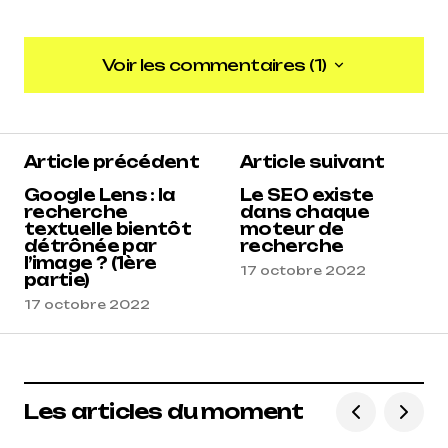
Voir les commentaires (1)
Voir les commentaires (1)
5
Article précédent
Article suivant
Reacteur
14 octobre 2022 à 12 h 13 min
Google Lens : la
Le SEO existe
recherche
dans chaque
textuelle bientôt
moteur de
Répondre
détrônée par
recherche
l’image ? (1ère
17 octobre 2022
partie)
17 octobre 2022
Les articles du moment